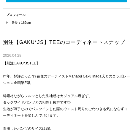
プロフィール
身長：162cm
別注【GAKU*JS】TEEのコーディネートスナップ
2026.04.28
【別注GAKU*JSTEE】
昨年、好評だったNY在住のアーティストManabu Gaku Inada氏とのコラボレー
ション企画第2弾。
綿素材ながらツルッとした生地感はカジュアル過ぎず、
タックワイドパンツとの相性も抜群です◎
生地が薄手なのでパンツインした際のウエスト周りのごわつきも気にならずコ
ーディネートを楽しんで頂けます。
着用したパンツのサイズは38。