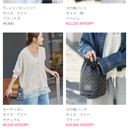
Tシャツ／カットソー
その他パンツ
サイズ :
フリー
サイズ :
38
ブラック A
ベージュ
¥9,900
¥11,220 40%OFF
カーディガン
その他バッグ
サイズ :
フリー
サイズ :
フリー
ナチュラル
ブラック
¥9,240 40%OFF
¥16,940 30%OFF