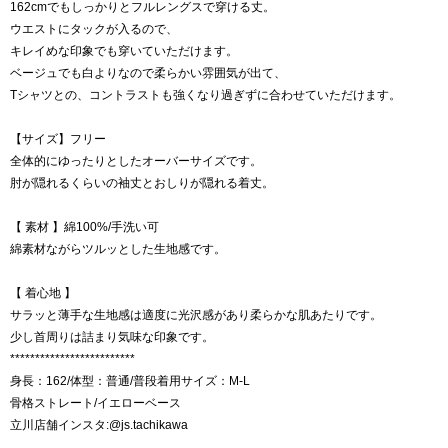
162cmでもしっかりとフルレングスで穿ける丈。
ウエストにタックが入るので、
キレイめな印象でも穿いていただけます。
ベージュでも白よりなので柔らかい雰囲気が出て、
Tシャツとの、コントラストも強くなり過ぎずに合わせていただけます。
【サイズ】フリー
全体的にゆったりとしたオーバーサイズです。
肘が隠れるくらいの袖丈とおしりが隠れる着丈。
【 素材 】綿100%/手洗い可
綿素材ながらツルッとした生地感です。
【 着心地 】
サラッと薄手な生地感は適度に光沢感があり柔らかな肌あたりです。
少し首周りは詰まり気味な印象です。
*************************
身長：162/体型：普通/普段着用サイズ：M-L
骨格ストレート/イエローベース
立川店舗インスタ:@js.tachikawa