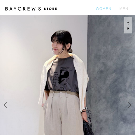
WOMEN
MEN
1
カ
9
Prev