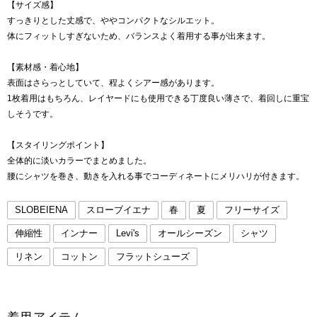
【サイズ感】
すっきりとした丈感で、ややコンパクトなシルエット。
体にフィットしすぎないため、バランスよく着用する事が出来ます。
【素材感・着心地】
表面はさらっとしていて、程よくシアー感があります。
1枚着用はもちろん、レイヤードにも使用できる丁度良い薄さで、着回しに重宝
しそうです。
【スタイリングポイント】
全体的に淡いカラーでまとめました。
腰にシャツを巻き、動きを入れる事でコーディネートにメリハリが付きます。
SLOBEIENA
スローブイエナ
春
夏
フリーサイズ
伸縮性
インナー
Levi's
オールシーズン
シャツ
リネン
コットン
フラットシューズ