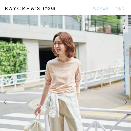
WOMEN
MEN
1
カ
2
Prev