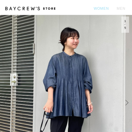
WOMEN
MEN
1
カ
5
Prev