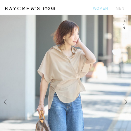
WOMEN
MEN
1
カ
6
Prev