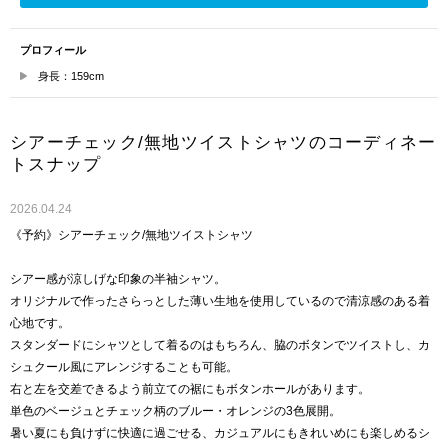
プロフィール
身長：159cm
シアーチェック/無地ツイストシャツのコーディネー
トスナップ
2026.04.24
《予約》シアーチェック/無地ツイストシャツ
シアー感が涼しげな印象の半袖シャツ。
オリジナルで作ったさらっとした薄い生地を使用しているので清涼感のある着
心地です。
スタンダードにシャツとして着るのはもちろん、脇のボタンでツイストし、カ
シュクール風にアレンジすることも可能。
右と左を交差できるよう前立ての裾にもボタンホールがあります。
単色のベージュとチェック柄のブルー・オレンジの3色展開。
暑い夏にも負けずに快適に過ごせる、カジュアルにもきれいめにも楽しめるシ