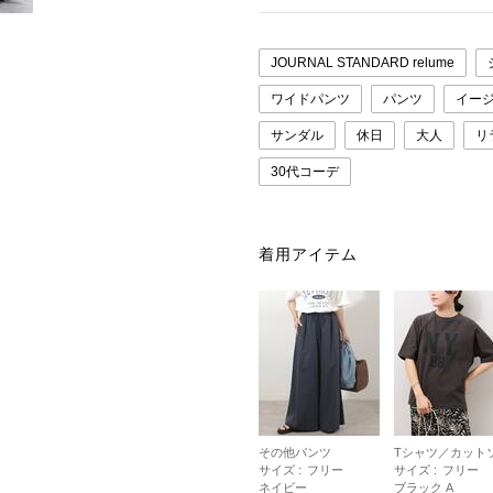
JOURNAL STANDARD relume
ワイドパンツ
パンツ
イー
サンダル
休日
大人
リ
30代コーデ
着用アイテム
その他パンツ
Tシャツ／カット
サイズ :
フリー
サイズ :
フリー
ネイビー
ブラック A