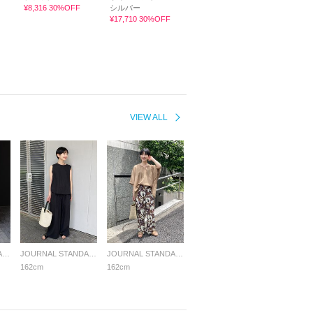
¥8,316 30%OFF
シルバー
¥17,710 30%OFF
VIEW ALL
JOURNAL STANDARD relume LADYS
JOURNAL STANDARD relume LADYS
JOURNAL STANDARD relume LADYS
162cm
162cm