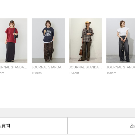
JOURNAL STANDARD relume LADYS
JOURNAL STANDARD relume LADYS
JOURNAL STANDARD relume LADYS
8cm
158cm
154cm
158cm
る質問