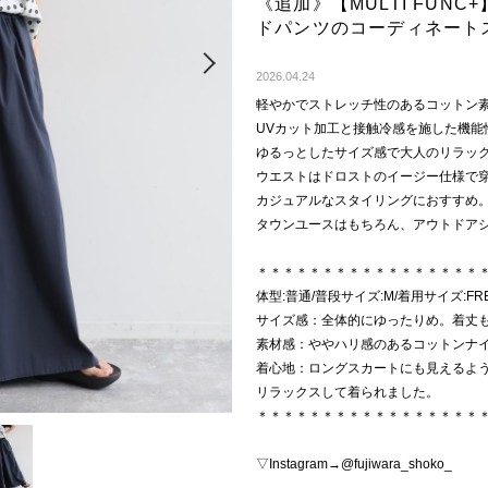
《追加》【MULTI FUNC+
ドパンツのコーディネート
Next
2026.04.24
軽やかでストレッチ性のあるコットン
UVカット加工と接触冷感を施した機能
ゆるっとしたサイズ感で大人のリラッ
ウエストはドロストのイージー仕様で
カジュアルなスタイリングにおすすめ
タウンユースはもちろん、アウトドア
＊＊＊＊＊＊＊＊＊＊＊＊＊＊＊＊＊
体型:普通/普段サイズ:M/着用サイズ:FR
サイズ感：全体的にゆったりめ。着丈
素材感：ややハリ感のあるコットンナ
着心地：ロングスカートにも見えるよ
リラックスして着られました。
＊＊＊＊＊＊＊＊＊＊＊＊＊＊＊＊＊
▽Instagram→@fujiwara_shoko_