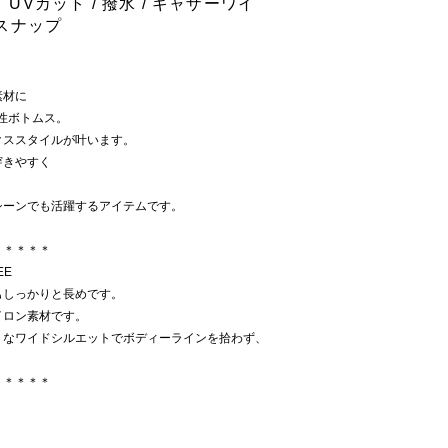
】UVカット / 撥水 / ギャザーワイ
スナップ
素材に
性ボトムス。
クススタイルが叶います。
穿きやすく
。
シーンでも活躍するアイテムです。
＊＊＊＊＊
EE
もしっかりと長めです。
イロン素材です。
うなワイドシルエットでボディーラインを拾わず、
＊＊＊＊＊