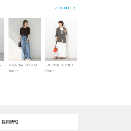
VIEW ALL
JOURNAL STANDARD relume LADYS
JOURNAL STANDARD relume LADYS
JOURNAL STANDARD relume LADYS
158cm
158cm
採用情報