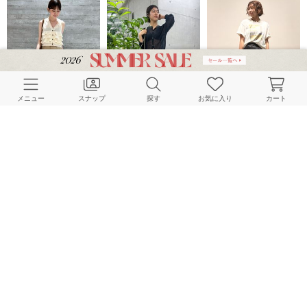
メニュー
スナップ
探す
お気に入り
カート
IENA
IENA
IENA
163cm
160cm
164cm
IENA
IENA
IENA