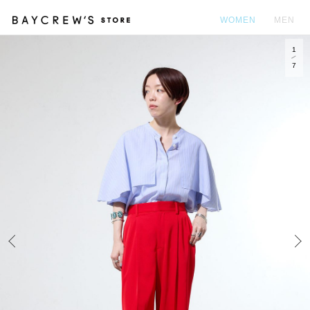
WOMEN
MEN
1
カ
7
Prev