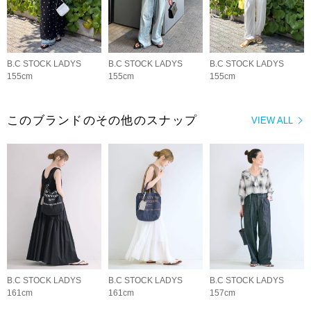
B.C STOCK LADYS
B.C STOCK LADYS
B.C STOCK LADYS
155cm
155cm
155cm
このブランドのその他のスナップ
VIEW ALL
B.C STOCK LADYS
B.C STOCK LADYS
B.C STOCK LADYS
161cm
161cm
157cm