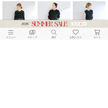
メニュー
スナップ
探す
お気に入り
カート
B.C STOCK LADYS
B.C STOCK LADYS
B.C STOCK LADYS
161cm
157cm
161cm