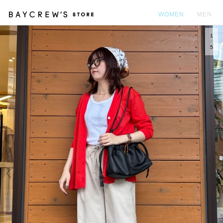
WOMEN
MEN
1
カ
5
Prev