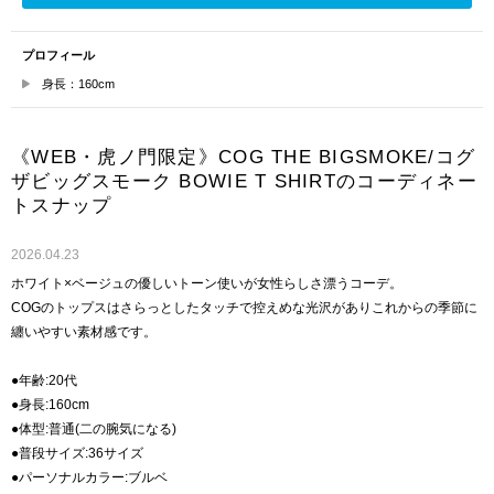
プロフィール
身長：160cm
《WEB・虎ノ門限定》COG THE BIGSMOKE/コグ
ザビッグスモーク BOWIE T SHIRTのコーディネー
トスナップ
2026.04.23
ホワイト×ベージュの優しいトーン使いが女性らしさ漂うコーデ。
COGのトップスはさらっとしたタッチで控えめな光沢がありこれからの季節に
纏いやすい素材感です。
●年齢:20代
●身長:160cm
●体型:普通(二の腕気になる)
●普段サイズ:36サイズ
●パーソナルカラー:ブルベ