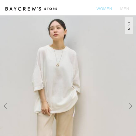
WOMEN
MEN
1
カ
2
Prev