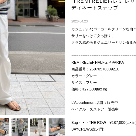
【REMI RELIEF/レミ レ
ディネートスナップ
Next
2026.04.23
カジュアルなパーカーをクリーンな白
サリーをつけて女っぽく。
クラス感のあるジュエリーとサンダル
ｰｰｰｰｰｰｰｰｰｰｰｰｰｰｰｰｰｰｰｰｰｰｰｰｰｰｰｰｰｰｰｰｰｰｰ
REMI RELIEF HALF ZIP PARKA
商品番号：26070570009210
カラー：グレー
サイズ：フリー
価格：¥27,500(tax in)
L'Appartement 店舗：販売中
ベイクルーズストア：販売中
ｰｰｰｰｰｰｰｰｰｰｰｰｰｰｰｰｰｰｰｰｰｰｰｰｰｰｰｰｰｰｰｰｰｰｰ
Bag・・・THE ROW ¥187,000(ta
BAYCREWS虎ノ門）