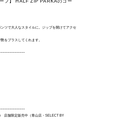
リーフ】 HALF ZIP PARKAのコー
パンツで大人なスタイルに。ジップを開けてアクセ
が艶をプラスしてくれます。
ｰｰｰｰｰｰｰｰｰｰｰｰｰｰｰ
ｰｰｰｰｰｰｰｰｰｰｰｰｰｰｰ
x in) 店舗限定販売中（青山店・SELECT BY