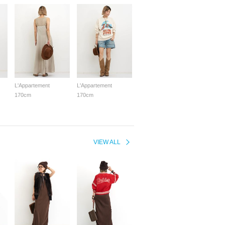
L'Appartement
L'Appartement
170cm
170cm
VIEW ALL