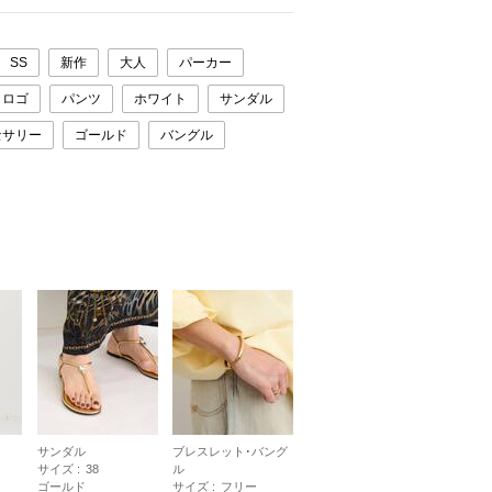
SS
新作
大人
パーカー
クロゴ
パンツ
ホワイト
サンダル
セサリー
ゴールド
バングル
サンダル
ブレスレット･バング
サイズ :
38
ル
ゴールド
サイズ :
フリー