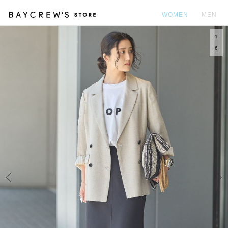
WOMEN
MEN
1
カ
6
Prev