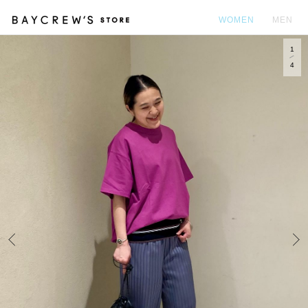
WOMEN
MEN
1
カ
4
Prev