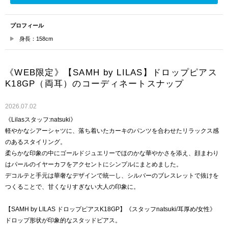
プロフィール
身長：158cm
《WEB限定》【SAMH by LILAS】ドロップピアス
K18GP（両耳）のコーディネートスナップ
2026.07.02
《Lilasスタッフ:natsuki》
軽やかなシアーシャツに、落ち着いたカーキのパンツを合わせたリラックス感
のあるスタイリング。
柔らかな印象の中にゴールドジュエリーでほのかな華やかさを添え、顔まわり
はパールのイヤーカフをアクセントにシンプルにまとめました。
デコルテと手元は華奢なデザインで統一し、シルバーのブレスレットで抜けを
つくることで、甘くなりすぎない大人の印象に。
【SAMH by LILAS ドロップピアスK18GP】《スタッフnatsuki/耳厚め/女性》
ドロップ形状が印象的なスタッドピアス。