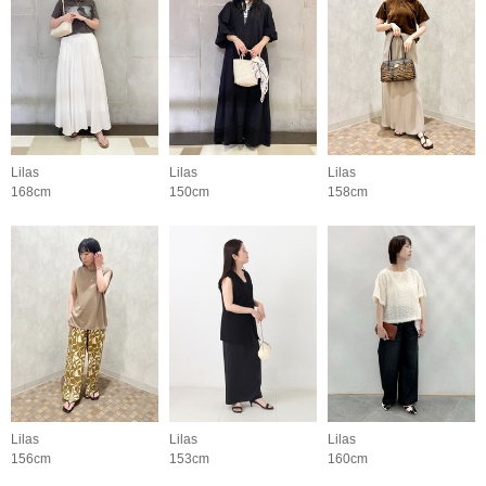
Lilas
Lilas
Lilas
168cm
150cm
158cm
Lilas
Lilas
Lilas
156cm
153cm
160cm