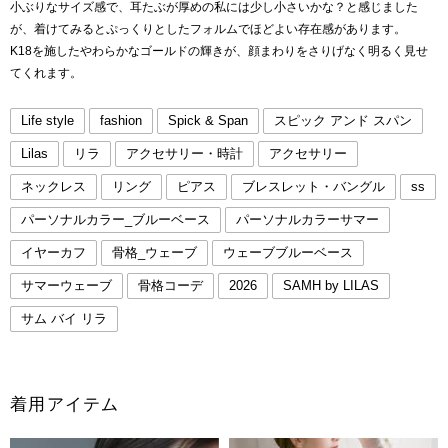
小ぶりなサイズ感で、耳たぶが厚めの私には少し小さいかな？と感じました
が、着けてみるとぷっくりとしたフォルムでほどよい存在感があります。
K18を施したやわらかなゴールドの輝きが、顔まわりをさりげなく明るく見せ
てくれます。
Life style
fashion
Spick & Span
スピック アンド スパン
Lilas
リラ
アクセサリー・時計
アクセサリー
ネックレス
リング
ピアス
ブレスレット・バングル
ss
パーソナルカラー_ブルーベース
パーソナルカラーサマー
イヤーカフ
骨格_ウェーブ
ウェーブブルーベース
サマーウェーブ
骨格コーデ
2026
SAMH by LILAS
サム バイ リラ
着用アイテム