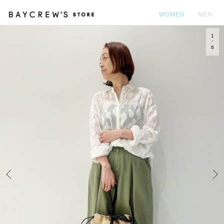
WOMEN
MEN
1
カ
6
Prev