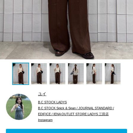
ユイ
B.C STOCK LADYS
B.C STOCK Spick & Span / JOURNAL STANDARD /
EDIFICE / IENA OUTLET STORE LADYS 三田店
Instagram