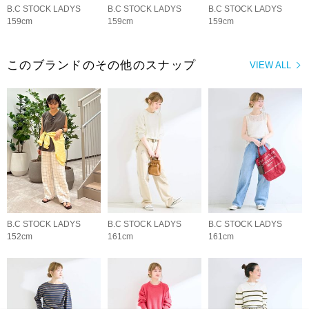
B.C STOCK LADYS
B.C STOCK LADYS
B.C STOCK LADYS
159cm
159cm
159cm
このブランドのその他のスナップ
VIEW ALL
B.C STOCK LADYS
B.C STOCK LADYS
B.C STOCK LADYS
152cm
161cm
161cm