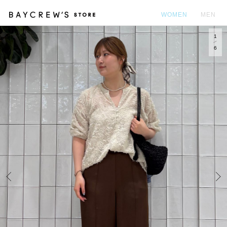
WOMEN
MEN
1
カ
6
Prev