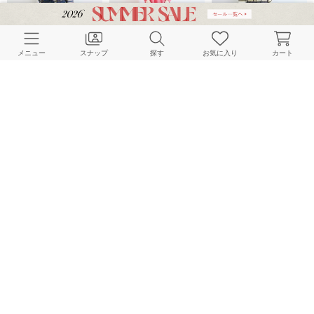
メニュー
スナップ
探す
お気に入り
カート
B.C STOCK LADYS
B.C STOCK LADYS
B.C STOCK LADYS
161cm
161cm
157cm
B.C STOCK LADYS
B.C STOCK LADYS
B.C STOCK LADYS
161cm
157cm
161cm