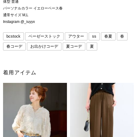
体型 普通
パーソナルカラー イエローベース春
通常サイズ M,L
Instagram @_iuyyx
bcstock
ベーゼーストック
アウター
ss
春夏
春
春コーデ
お出かけコーデ
夏コーデ
夏
着用アイテム