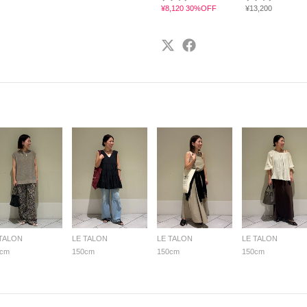
¥8,120 30%OFF
¥13,200
 TALON
LE TALON
LE TALON
LE TALON
0cm
150cm
150cm
150cm