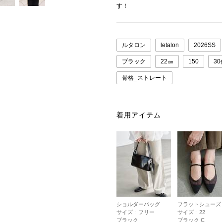
す！
ルタロン
letalon
2026SS
ブラック
22㎝
150
3
骨格_ストレート
着用アイテム
ショルダーバッグ
フラットシューズ
サイズ :
フリー
サイズ :
22
ブラック
ブラック C