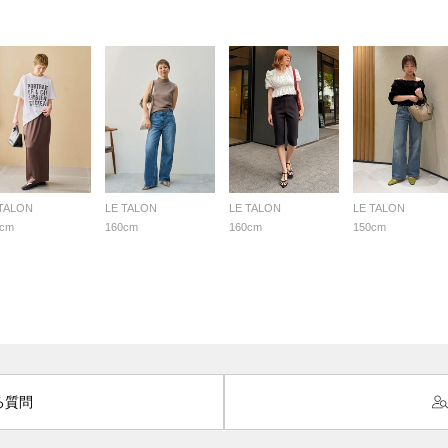
 TALON
LE TALON
LE TALON
LE TALON
0cm
160cm
160cm
150cm
る質問