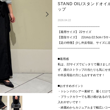
STAND OIL/スタンドオイ
ップ
Next
2026.04.22
───────────────────
【着用サイズ】 22サイズ
【普段サイズ】 22cmか22.5cm / S
【足の特徴】少し外反母趾、サイズ
───────────────────
◼️着用感
私は、22サイズでピッタリで履けまし
ず、踵のストラップの当たりも気にせ
や外反母趾の方にもおすすめです！
◼️おすすめポイント
・トレンドのシアー素材で、履くだけ
・ブラックカラーでも透け感があるの
入れやすいです！
・綺麗めからカジュアルまで幅広いコ