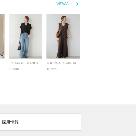
VIEW ALL
JOURNAL STANDARD relume LADYS
JOURNAL STANDARD relume LADYS
157cm
157cm
採用情報