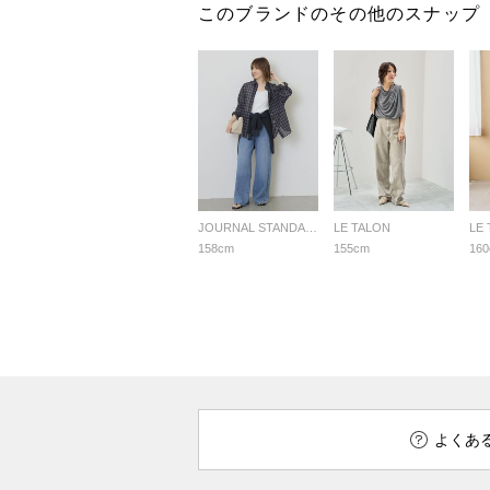
このブランドのその他のスナップ
JOURNAL STANDARD relume LADYS
LE TALON
LE
158cm
155cm
16
よくあ