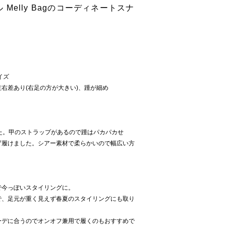
ル Melly Bagのコーディネートスナ
サイズ
に左右差あり(右足の方が大きい)、踵が細め
た。甲のストラップがあるので踵はパカパカせ
ず履けました。シアー素材で柔らかいので幅広い方
で今っぽいスタイリングに。
で、足元が重く見えず春夏のスタイリングにも取り
ーデに合うのでオンオフ兼用で履くのもおすすめで