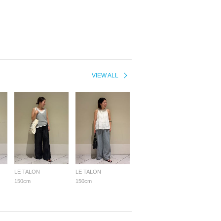
VIEW ALL
LE TALON
LE TALON
150cm
150cm