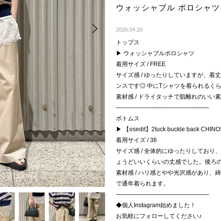
ウォッシャブル ポロシャ
Next
2026.04.20
トップス
▶︎ ウォッシャブルポロシャツ
着用サイズ / FREE
サイズ感 / ゆったりしていますが、
ンスです◎ 中にTシャツを着られるく
素材感 / ドライタッチで肌離れのい
─────────────────────
ボトムス
▶︎ 【osedit】2tuck buckle back CHINO
着用サイズ / 36
サイズ感 / 全体的にゆったりしてお
ょうどいいくらいの丈感でした。後ろ
素材感 / ハリ感とやや光沢感があり
で通年着られます。
─────────────────────
◆個人Instagram始めました！
お気軽にフォローしてください♪