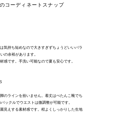
ツのコーディネートスナップ
着丈は気持ち短めなので大きすぎずちょうどいいバラ
らいの余裕があります。
い素材感です。手洗い可能なので夏も安心です。
S
り、脚のラインを拾いません。着丈はぺたんこ靴でち
のバックルでウエストは微調整が可能です。
、綺麗見えする素材感です。程よくしっかりした生地