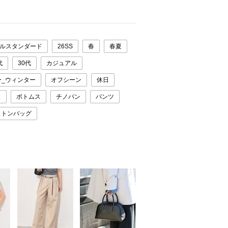
ルスタンダード
26SS
春
春夏
代
30代
カジュアル
ー_ウィンター
オフシーン
休日
ス
ボトムス
チノパン
パンツ
ストンバッグ