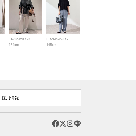
FRAMeWORK
FRAMeWORK
154cm
165cm
採用情報