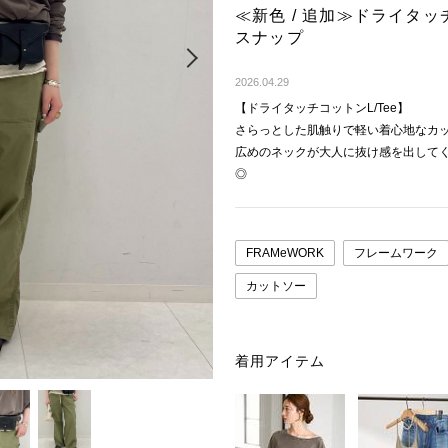
≪新色 / 追加≫ドライタッ
スナップ
Next
2026.04.29
【ドライタッチコットンL/Tee】
さらっとした肌触りで軽い着心地なカ
広めのネックが大人に抜け感を出して
◎
FRAMeWORK
フレームワーク
カットソー
着用アイテム