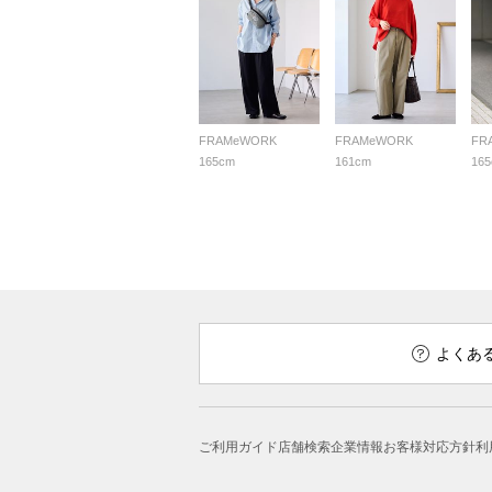
FRAMeWORK
FRAMeWORK
FR
165cm
161cm
16
よくあ
ご利用ガイド
店舗検索
企業情報
お客様対応方針
利