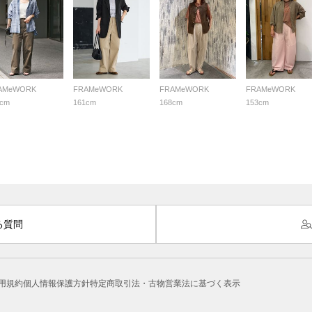
AMeWORK
FRAMeWORK
FRAMeWORK
FRAMeWORK
5cm
161cm
168cm
153cm
る質問
用規約
個人情報保護方針
特定商取引法・古物営業法に基づく表示