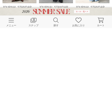
JOURNAL STANDARD relume LADYS
JOURNAL STANDARD relume LADYS
JOURNAL STANDARD relume LADYS
154cm
158cm
158cm
メニュー
スナップ
探す
お気に入り
カート
JOURNAL STANDARD relume LADYS
JOURNAL STANDARD relume LADYS
JOURNAL STANDARD relume LADYS
158cm
159cm
163cm
HOME
スナップ
JOURNAL STANDARD relume LADYS
Fujiwara Shokoのスナップ