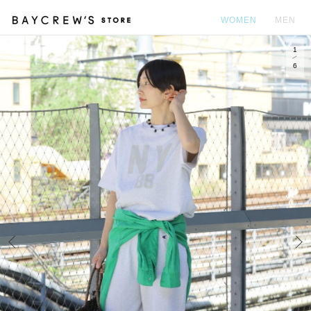
WOMEN
MEN
1
カ
6
Prev