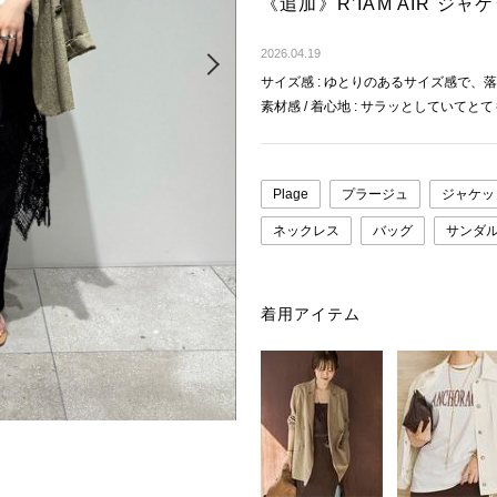
《追加》R’IAM AIR 
Next
2026.04.19
サイズ感 : ゆとりのあるサイズ感で
素材感 / 着心地 : サラッとしてい
Plage
プラージュ
ジャケッ
ネックレス
バッグ
サンダ
着用アイテム