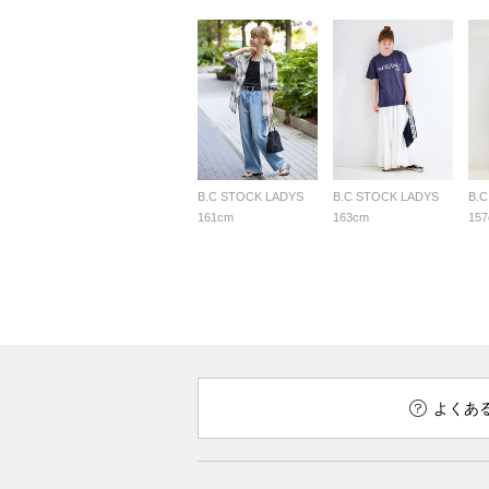
B.C STOCK LADYS
B.C STOCK LADYS
B.
161cm
163cm
15
よくあ