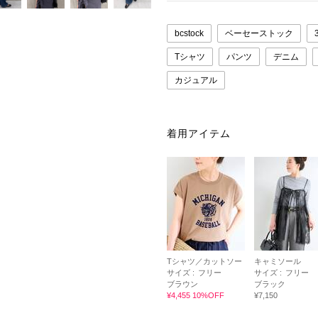
bcstock
ベーセーストック
Tシャツ
パンツ
デニム
カジュアル
着用アイテム
Tシャツ／カットソー
キャミソール
サイズ :
フリー
サイズ :
フリー
ブラウン
ブラック
¥4,455 10%OFF
¥7,150