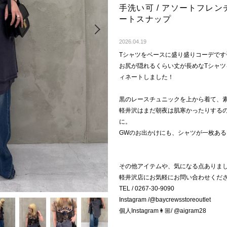
手洗い可 / アソートフレ
ートスナップ
Next
2026.04.19
Tシャツをベースに盛り盛りコーデです
お尻が隠れるくらい丈が長めなTシャ
ィネートしました！
黒のレースチュニックを上から着て、
軽井沢はまだ朝夜は肌寒かったりする
に。
GWのお出かけにも、シャツが一枚ある
その他アイテムや、気になる点ありま
軽井沢店にお気軽にお問い合わせくださ
TEL / 0267-30-9090
Instagram /@baycrewsstoreoutlet
個人Instagram👩🏼/ @aigram28