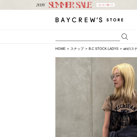
HOME
スナップ
B.C STOCK LADYS
airiの