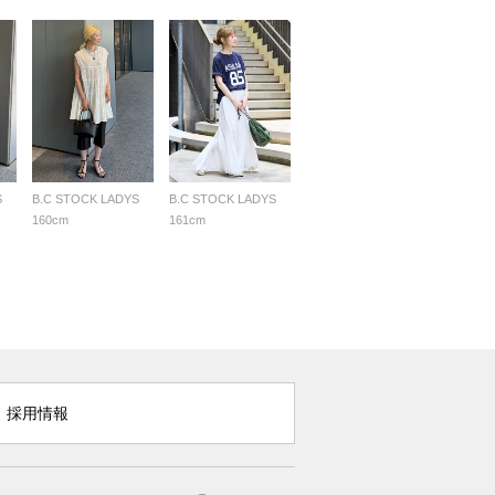
S
B.C STOCK LADYS
B.C STOCK LADYS
160cm
161cm
採用情報