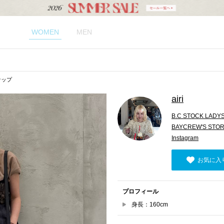
WOMEN
MEN
スナップ
airi
B.C STOCK LADY
BAYCREW'S STOR
Instagram
お気に入
プロフィール
身長：160cm