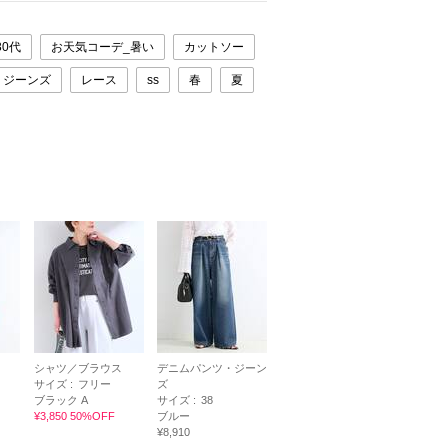
30代
お天気コーデ_暑い
カットソー
ジーンズ
レース
ss
春
夏
シャツ／ブラウス
デニムパンツ・ジーン
サイズ :
フリー
ズ
ブラック A
サイズ :
38
¥3,850 50%OFF
ブルー
¥8,910