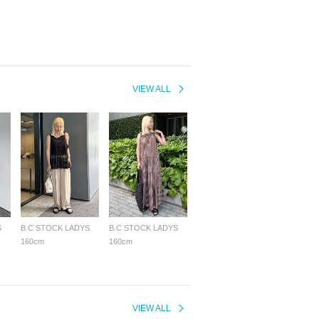
VIEW ALL
S
B.C STOCK LADYS
B.C STOCK LADYS
160cm
160cm
VIEW ALL