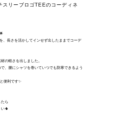
ンチスリーブロゴTEEのコーディネ

ツを、長さを活かしてインせず出したままでコーデ
素材の軽さを出しました。
ので、腰にシャツを巻いていつでも防寒できるよう
と便利です✨
したら
い🌵