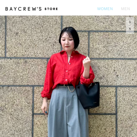
WOMEN
MEN
1
カ
5
Prev