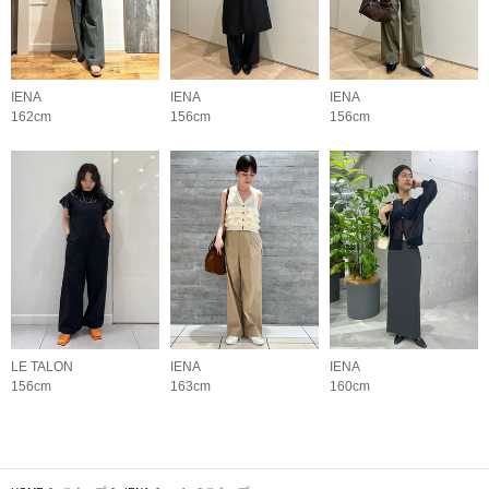
IENA
IENA
IENA
162cm
156cm
156cm
LE TALON
IENA
IENA
156cm
163cm
160cm