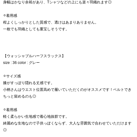
身幅はかなり余裕があり、Tシャツなどの上にも楽々羽織れます◎
⚪︎着用感
程よくしっかりとした質感で、透けはあまりありません。
一枚でも羽織としても重宝しそうです。
【ウォッシャブルハーフスラックス】
size : 36 color : グレー
⚪︎サイズ感
膝がすっぽり隠れる丈感です。
小柄さんはウエスト位置高めで履いていただくのがオススメです！ベルトでき
ちっと留めるのも◎
⚪︎着用感
︎軽く柔らかい生地感で着心地抜群です。
綺麗めな生地なので子供っぽくならず、大人な雰囲気で合わせていただけます
◎