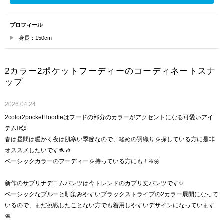
プロフィール
身長：150cm
2カラー2ポケットフーディーのコーディネートスナ
ップ
2026.04.24
2color2pocketHoodieはフードの部分のカラーがアクセントになる可愛いアイ
テム🫟💞
春は昼間は暖かく夜は肌寒い季節なので、軽めの羽織りを探している方に是非
オススメしたいです🐬🎶
ベーシックカラーのフーディーを持っている方にも！❇️🌼
新作のサブリナデニムパンツは今トレンドのカプリ丈パンツです✨
ベーシックなブルーと馴染みやすいブラックストライプの2カラー展開になって
いるので、まだ挑戦したことない方でも着用しやすいデザインになっています
🧼