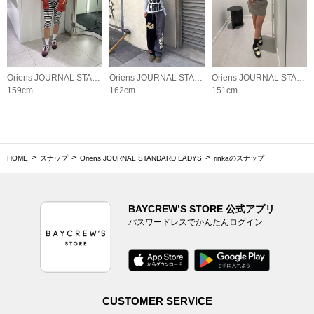
Oriens JOURNAL STANDARD LADYS
Oriens JOURNAL STANDARD LADYS
Oriens JOURNAL STANDARD LADYS
159cm
162cm
151cm
HOME
スナップ
Oriens JOURNAL STANDARD LADYS
rinkaのスナップ
BAYCREW’S STORE 公式アプリ
パスワードレスでかんたんログイン
CUSTOMER SERVICE