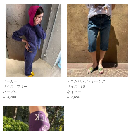
パーカー
デニムパンツ・ジーンズ
サイズ :
フリー
サイズ :
36
パープル
ネイビー
¥13,200
¥12,650