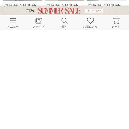
JOURNAL STANDARD relume LADYS
JOURNAL STANDARD relume LADYS
JOURNAL STANDARD relume LADYS
157cm
157cm
158cm
メニュー
スナップ
探す
お気に入り
カート
JOURNAL STANDARD relume LADYS
JOURNAL STANDARD relume LADYS
JOURNAL STANDARD relume LADYS
157cm
158cm
161cm
HOME
スナップ
JOURNAL STANDARD relume LADYS
nakajimaのスナップ