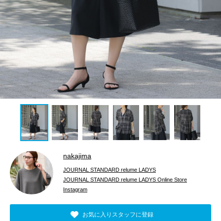
nakajima
JOURNAL STANDARD relume LADYS
JOURNAL STANDARD relume LADYS Online Store
Instagram
お気に入りスタッフに登録