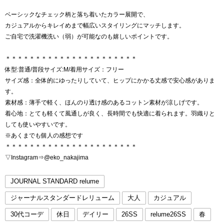
ベーシックなチェック柄と落ち着いたカラー展開で、
カジュアルからキレイめまで幅広いスタイリングにマッチします。
ご自宅で洗濯機洗い（弱）が可能なのも嬉しいポイントです。
＊＊＊＊＊＊＊＊＊＊＊＊＊＊＊＊＊＊＊＊＊＊
体型:普通/普段サイズ:M/着用サイズ：フリー
サイズ感：全体的にゆったりしていて、ヒップにかかる丈感で安心感がありま
す。
素材感：薄手で軽く、ほんのり透け感のあるコットン素材が涼しげです。
着心地：とても軽くて風通しが良く、長時間でも快適に着られます。羽織りと
しても使いやすいです。
※あくまでも個人の感想です
＊＊＊＊＊＊＊＊＊＊＊＊＊＊＊＊＊＊＊＊＊＊
▽Instagram⇒@eko_nakajima
JOURNAL STANDARD relume
ジャーナルスタンダードレリューム
大人
カジュアル
30代コーデ
休日
デイリー
26SS
relume26SS
春