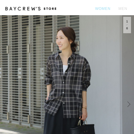
WOMEN
MEN
1
カ
6
Prev