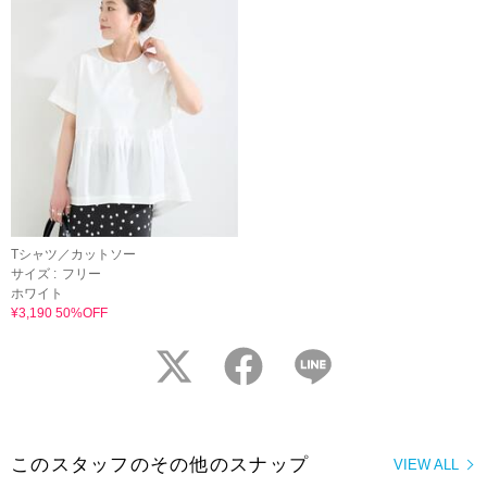
Tシャツ／カットソー
サイズ :
フリー
ホワイト
¥3,190 50%OFF
twitter
facebook
LINE
このスタッフのその他のスナップ
VIEW ALL