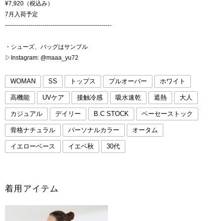
¥7,920（税込み）
7月入荷予定
------------------------------------------------------
・シューズ、バッグはサンプル
▷Instagram: @maaa_yu72
WOMAN
SS
トップス
プルオーバー
ホワイト
高機能
UVケア
接触冷感
吸水速乾
遮熱
大人
カジュアル
デイリー
B.C STOCK
ベーセーストック
骨格ナチュラル
パーソナルカラー
オータム
イエローベース
イエベ秋
30代
着用アイテム