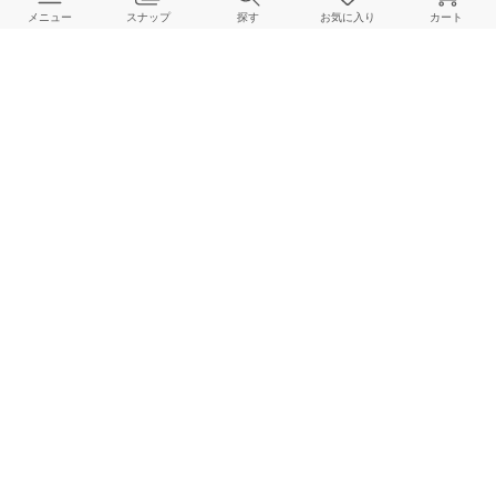
メニュー
スナップ
探す
お気に入り
カート
よくある質問
ご利用ガイド
店舗検索
採用情報
お客様対応方針
利用規約
企業情報
個人情報保護方針
特定商取引法に基づく表記
FOLLOW US