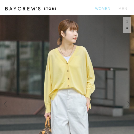
WOMEN
MEN
1
カ
6
Prev