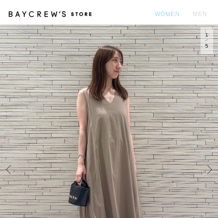
WOMEN
MEN
1
カ
5
Prev