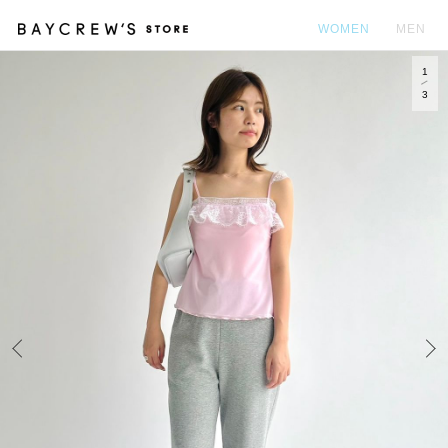
WOMEN
MEN
1
カ
3
Prev