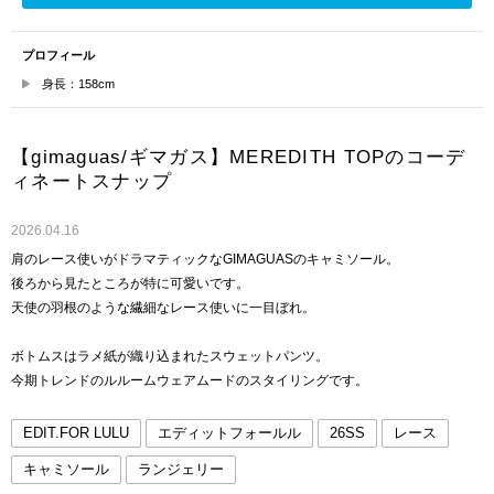
プロフィール
身長：158cm
【gimaguas/ギマガス】MEREDITH TOPのコーデ
ィネートスナップ
2026.04.16
肩のレース使いがドラマティックなGIMAGUASのキャミソール。
後ろから見たところが特に可愛いです。
天使の羽根のような繊細なレース使いに一目ぼれ。
ボトムスはラメ紙が織り込まれたスウェットパンツ。
今期トレンドのルルームウェアムードのスタイリングです。
EDIT.FOR LULU
エディットフォールル
26SS
レース
キャミソール
ランジェリー