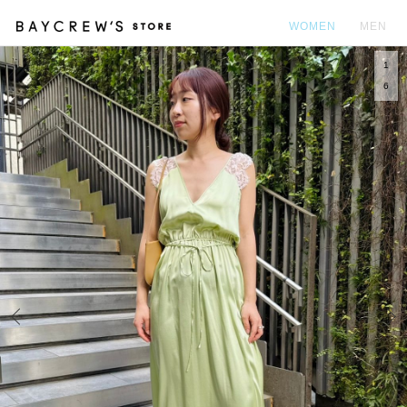
WOMEN
MEN
1
カ
6
Prev