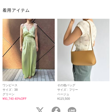
着用アイテム
ワンピース
その他バッグ
サイズ :
38
サイズ :
フリー
グリーン
ベージュ
¥91,740 40%OFF
¥115,500
twitter
facebook
LINE