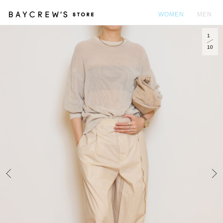
WOMEN
MEN
1
カ
10
Prev