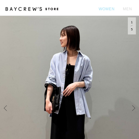
WOMEN
MEN
1
カ
5
Prev