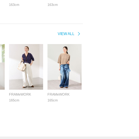
163cm
163cm
VIEW ALL
FRAMeWORK
FRAMeWORK
165cm
165cm