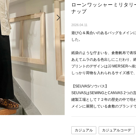
ローンワッシャーミリタリ
ナップ
Next
2026.04.11
遊び心＆風合いのあるバッグをメイン
した。
紙袋のような佇まいを、倉敷帆布で表
あえてムラのある色出しにこだわり、
プリントのデザインはJJ MERSER
しっかり荷物を入れられるサイズ感で
【SEUVAS/ソウバス】
SEUVASはSEWINGとCANVAS 
縫製工場として７２年の歴史の中で培わ
メインに展開している倉敷のブランド
カジュアル
カジュアルコーデ