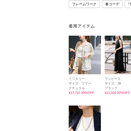
フレームワーク
春コーデ
着用アイテム
ミリタリー
ワンピース
サイズ :
フリー
サイズ :
38
ナチュラル
ブラック
¥17,710 30%OFF
¥12,320 20%OFF