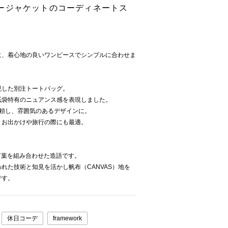
ージャケットのコーディネートス
に、着心地の良いワンピースでシンプルに合わせま
現した別注トートバッグ。
紙袋特有のニュアンス感を表現しました。
へ依頼し、雰囲気のあるデザインに。
、お出かけや旅行の際にも最適。
2つの言葉を組み合わせた造語です。
れた技術と知見を活かし帆布（CANVAS）地を
です。
休日コーデ
framework