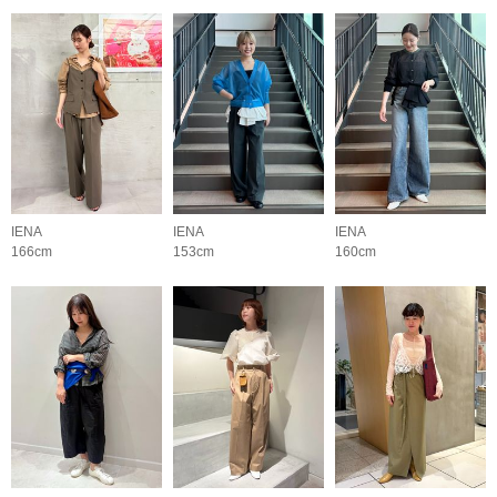
IENA
IENA
IENA
166cm
153cm
160cm