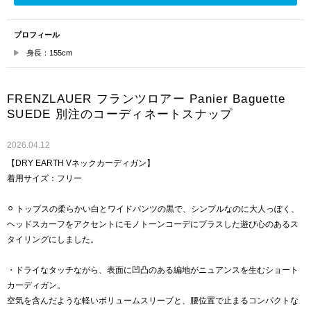
プロフィール
身長：155cm
FRENZLAUER フランツロアー Panier Baguette
SUEDE 別注のコーディネートスナップ
2026.04.12
【DRY EARTH Vネックカーディガン】
着用サイズ：フリー
⚪︎ トップスの柔らかい白とワイドパンツの黒で、シンプルなのに大人っぽく、
ヘッドスカーフをアクセントにモノトーンコーデにプラスした遊び心のあるス
タイリングにしました。
・ドライなタッチながら、表面に凹凸のある編地がニュアンスを生むショート
カーディガン。
空気を含んだような軽いボリュームスリーブと、腰位置で止まるコンパクトな