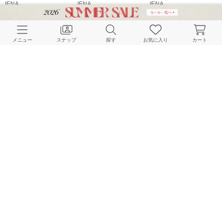
IENA
IENA
IENA
155cm
163cm
158cm
メニュー
スナップ
探す
お気に入り
カート
IENA
IENA
IENA
163cm
160cm
160cm
HOME
スナップ
IENA
nonのスナップ
BAYCREW’S STORE 公式アプリ