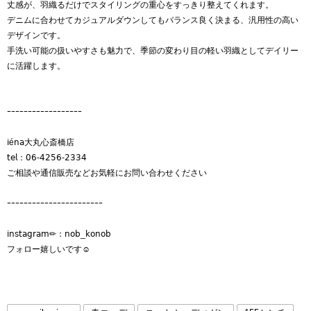
丈感が、羽織るだけでスタイリングの重心をすっきり整えてくれます。
デニムに合わせてカジュアルダウンしてもバランス良く決まる、汎用性の高い
デザインです。
手洗い可能の扱いやすさも魅力で、季節の変わり目の軽い羽織としてデイリー
に活躍します。
ｰｰｰｰｰｰｰｰｰｰｰｰｰｰｰｰｰｰ
𝗂é𝗇𝖺大丸心斎橋店⠀
𝗍𝖾𝗅：𝟢𝟨-𝟦𝟤𝟧𝟨-𝟤𝟥𝟥𝟦⠀
ご相談や通信販売などお気軽にお問い合わせください
ｰｰｰｰｰｰｰｰｰｰｰｰｰｰｰｰｰｰｰｰｰｰｰ
𝗂𝗇𝗌𝗍𝖺𝗀𝗋𝖺𝗆✏︎：𝗇𝗈𝖻_𝗄𝗈𝗇𝗈𝖻
フォロー嬉しいです☺︎