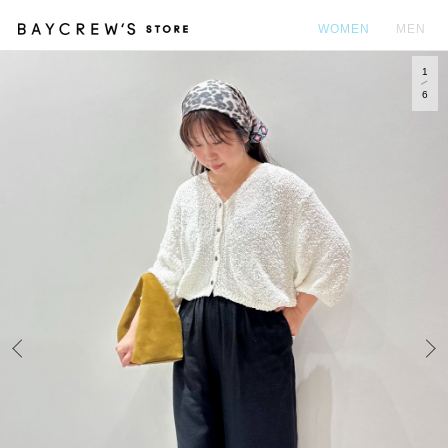
WOMEN
MEN
1
カ
6
Prev