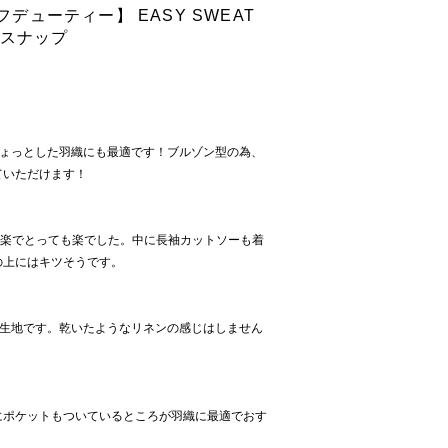
オフデューティー】 EASY SWEAT
トスナップ
ちょっとした羽織にも最適です！ブルゾン型の為、
ていただけます！
も楽でとっても楽でした。中に長袖カットソーも着
の上にはキツそうです。
る生地です。乾いたようなリネンの感じはしません
にポケットもついているところが羽織に最適でおす