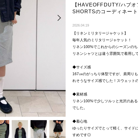
【HAVEOFFDUTY/ハブ
SHORTSのコーディネー
Next
2026.04.19
【リネンミリタリージャケット】
毎年人気のミリタリージャケット！
リネン100%でこれからのシーズンの
リネンシャツとは違う雰囲気で着用し
◆サイズ感
167㎝のがっちり体型ですが、肩周り
れそうなサイズ感でした！スウェット
◆素材感
リネン100%で少しツルッと光沢のあ
でした。
◆着心地
ゆったりサイズでとって軽く、サイド
すめです◎