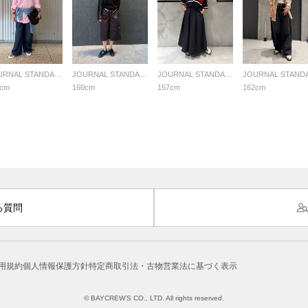
JOURNAL STANDARD LADYS
JOURNAL STANDARD LADYS
JOURNAL STANDARD LADYS
1cm
160cm
157cm
162cm
る質問
用規約
個人情報保護方針
特定商取引法・古物営業法に基づく表示
© BAYCREW’S CO., LTD. All rights reserved.