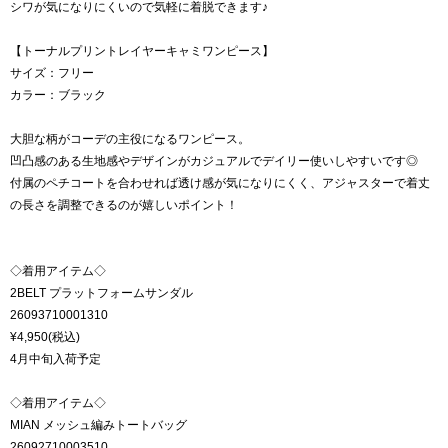
シワが気になりにくいので気軽に着脱できます♪
【トーナルプリントレイヤーキャミワンピース】
サイズ：フリー
カラー：ブラック
大胆な柄がコーデの主役になるワンピース。
凹凸感のある生地感やデザインがカジュアルでデイリー使いしやすいです◎
付属のペチコートを合わせれば透け感が気になりにくく、アジャスターで着丈
の長さを調整できるのが嬉しいポイント！
◇着用アイテム◇
2BELT プラットフォームサンダル
26093710001310
¥4,950(税込)
4月中旬入荷予定
◇着用アイテム◇
MIAN メッシュ編みトートバッグ
26092710003510