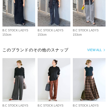
B.C STOCK LADYS
B.C STOCK LADYS
B.C STOCK LADYS
153cm
153cm
153cm
このブランドのその他のスナップ
VIEW ALL
B.C STOCK LADYS
B.C STOCK LADYS
B.C STOCK LADYS