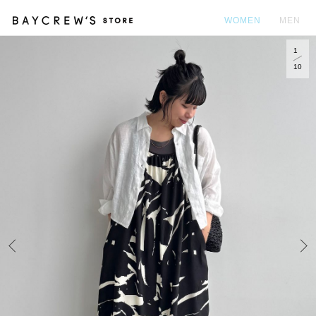
WOMEN
MEN
1
カ
10
Prev