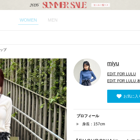
WOMEN
MEN
ナップ
miyu
EDIT. FOR LULU
EDIT. FOR LULU 
お気に入
プロフィール
身長：157cm