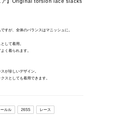
iginal torsion lace slacks
ムですが、全体のバランスはマニッシュに。
スとして着用。
どよく着られます。
ースが珍しいデザイン。
ックスとしても着用できます。
ォールル
26SS
レース