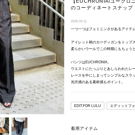
【EUCHRONIA/ユークロニア】Or
のコーディネートスナップ
Next
2026.04.11
一つ一つはフェミニンさがあるアイテ
アイレット柄のカーディガンをトップ
柔らかいウールでこの時期にもちょう
パンツはEUCHRONIA。
ウエストにたっぷりとあしらわれたレ
レースを中にしまってシンプルなスラ
光沢感のある素材感もポイント。
EDIT.FOR LULU
エディットフ
着用アイテム