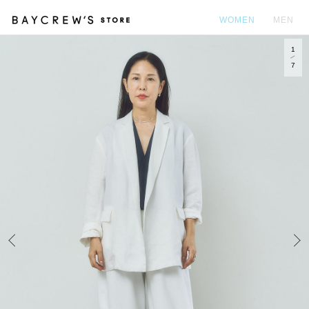
WOMEN
MEN
1
カ
7
Prev