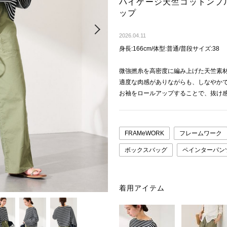
ハイゲージ天竺コットンプ
ップ
Next
2026.04.11
身長:166cm/体型:普通/普段サイズ:38
微強撚糸を高密度に編み上げた天竺素
適度な肉感がありながらも、しなやか
お袖をロールアップすることで、抜け
FRAMeWORK
フレームワーク
ボックスバッグ
ペインターパン
着用アイテム