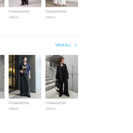
FRAMeWORK
FRAMeWORK
166cm
166cm
VIEW ALL
FRAMeWORK
FRAMeWORK
160cm
153cm