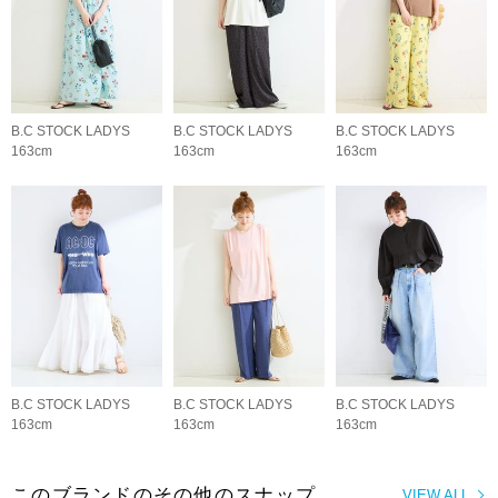
B.C STOCK LADYS
B.C STOCK LADYS
B.C STOCK LADYS
163cm
163cm
163cm
B.C STOCK LADYS
B.C STOCK LADYS
B.C STOCK LADYS
163cm
163cm
163cm
このブランドのその他のスナップ
VIEW ALL