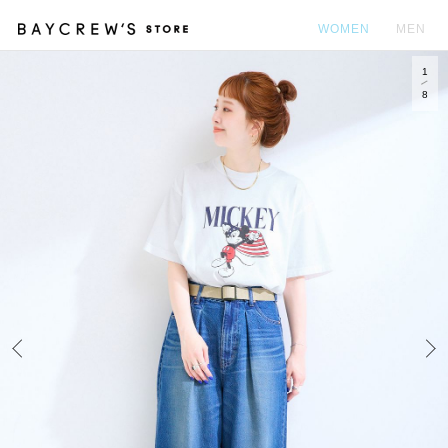
WOMEN
MEN
1
カ
8
Prev