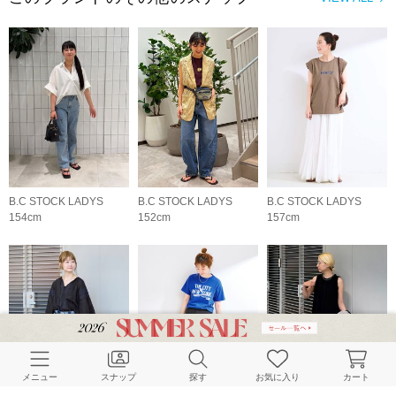
B.C STOCK LADYS
B.C STOCK LADYS
B.C STOCK LADYS
154cm
152cm
157cm
メニュー
スナップ
探す
お気に入り
カート