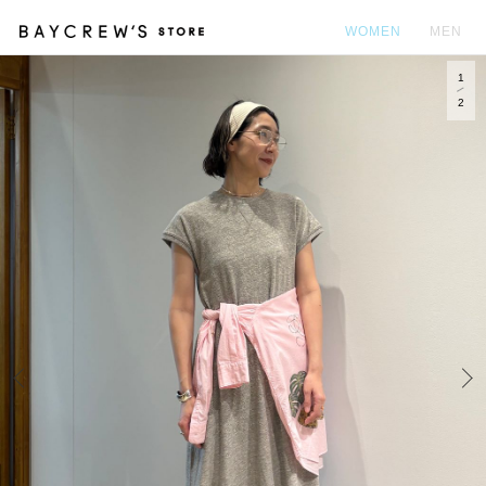
WOMEN
MEN
1
カ
2
Prev