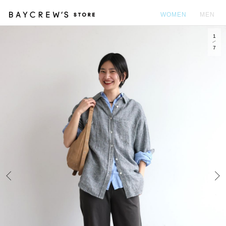
WOMEN
MEN
1
カ
7
Prev