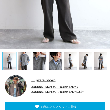
Fujiwara Shoko
JOURNAL STANDARD relume LADYS
JOURNAL STANDARD relume LADYS 本社
お気に入りスタッフに登録