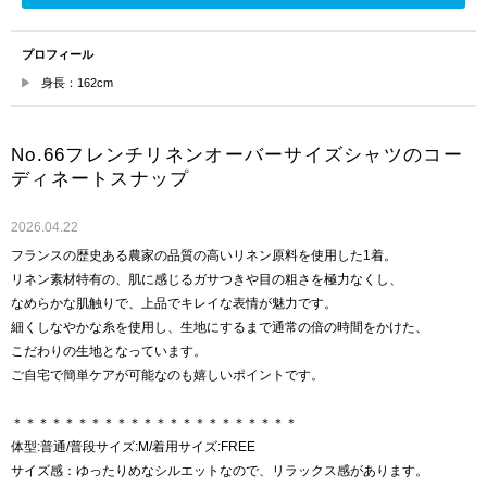
プロフィール
身長：162cm
No.66フレンチリネンオーバーサイズシャツのコー
ディネートスナップ
2026.04.22
フランスの歴史ある農家の品質の高いリネン原料を使用した1着。
リネン素材特有の、肌に感じるガサつきや目の粗さを極力なくし、
なめらかな肌触りで、上品でキレイな表情が魅力です。
細くしなやかな糸を使用し、生地にするまで通常の倍の時間をかけた、
こだわりの生地となっています。
ご自宅で簡単ケアが可能なのも嬉しいポイントです。
＊＊＊＊＊＊＊＊＊＊＊＊＊＊＊＊＊＊＊＊＊＊
体型:普通/普段サイズ:M/着用サイズ:FREE
サイズ感：ゆったりめなシルエットなので、リラックス感があります。