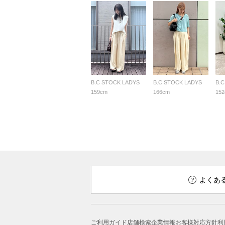
B.C STOCK LADYS
B.C STOCK LADYS
B.
159cm
166cm
15
よくあ
ご利用ガイド
店舗検索
企業情報
お客様対応方針
利