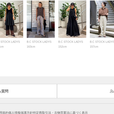
C STOCK LADYS
B.C STOCK LADYS
B.C STOCK LADYS
B.C STOCK LADY
2cm
163cm
152cm
157cm
る質問
用規約
個人情報保護方針
特定商取引法・古物営業法に基づく表示