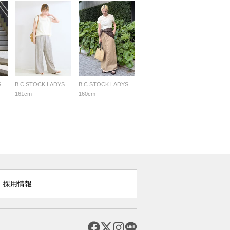
S
B.C STOCK LADYS
B.C STOCK LADYS
161cm
160cm
採用情報