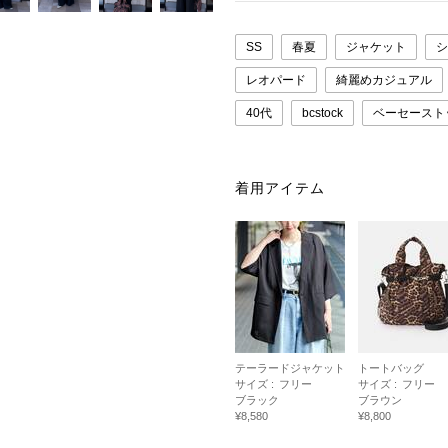
SS
春夏
ジャケット
シ
レオパード
綺麗めカジュアル
40代
bcstock
ベーセースト
着用アイテム
テーラードジャケット
トートバッグ
サイズ :
フリー
サイズ :
フリー
ブラック
ブラウン
¥8,580
¥8,800