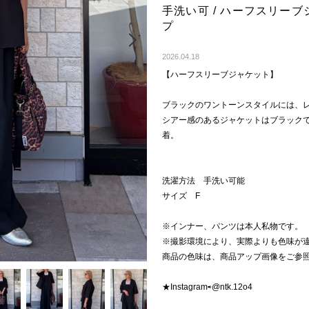
手洗い可 / ハーフスリー
プ
Next
2026.04.18
【ハーフスリーブジャケット】
ブラックのワントーンスタイルには、
シアー感のあるジャケットはブラック
着。
洗濯方法 手洗い可能
サイズ F
※インナー、パンツは本人私物です。
※撮影環境により、実際よりも色味が
商品の色味は、商品アップ画像をご参
★Instagram⇨@ntk.12o4