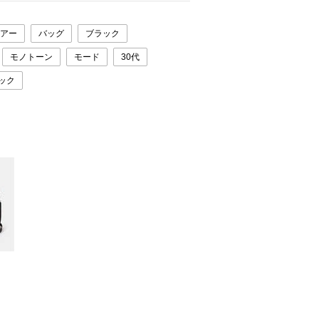
アー
バッグ
ブラック
モノトーン
モード
30代
ック