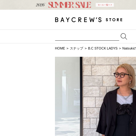
HOME
スナップ
B.C STOCK LADYS
Natsu