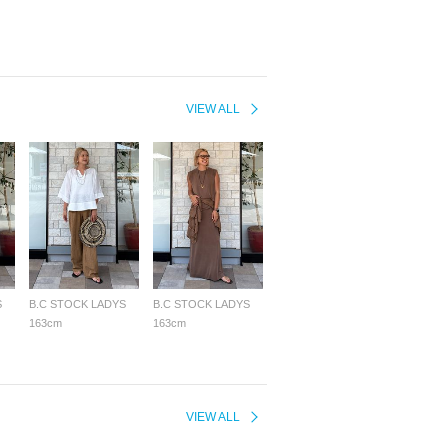
VIEW ALL
S
B.C STOCK LADYS
B.C STOCK LADYS
163cm
163cm
VIEW ALL