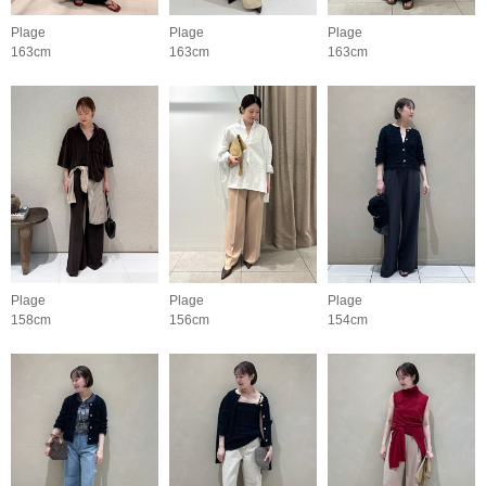
Plage
Plage
Plage
163cm
163cm
163cm
Plage
Plage
Plage
158cm
156cm
154cm