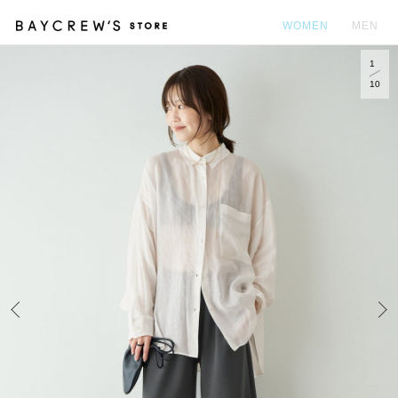
WOMEN
MEN
1
カ
10
Prev