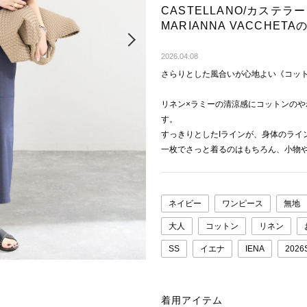
CASTELLANO/カステラーノ 
MARIANNA VACCHE
Next
2026.04.08
さらりとした風合いが心地よい《コット
リネン×ラミーの清涼感にコットンの
す。
すっきりとしたIラインが、身体のライ
一枚でさっと着るのはもちろん、小物
ネイビー
ワンピース
無地
大人
コットン
リネン
SS
イエナ
IENA
202
着用アイテム