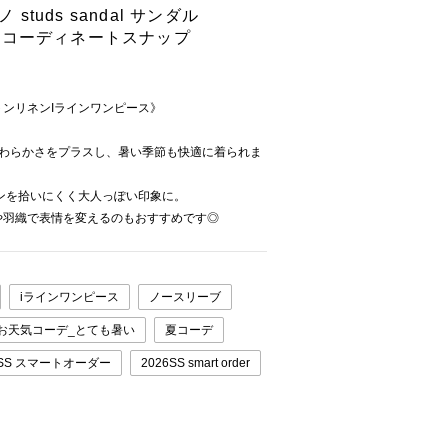
studs sandal サンダル
TAのコーディネートスナップ
ンリネンIラインワンピース》
やわらかさをプラスし、暑い季節も快適に着られま
ンを拾いにくく大人っぽい印象に。
や羽織で表情を変えるのもおすすめです◎
iラインワンピース
ノースリーブ
お天気コーデ_とても暑い
夏コーデ
6SS スマートオーダー
2026SS smart order