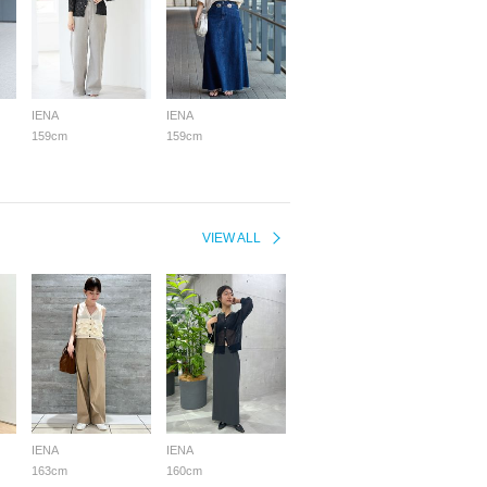
IENA
IENA
159cm
159cm
VIEW ALL
IENA
IENA
163cm
160cm