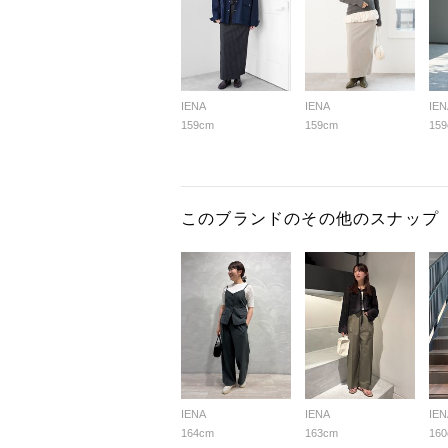
IENA
IENA
IEN
159cm
159cm
15
このブランドのその他のスナップ
IENA
IENA
IEN
164cm
163cm
16