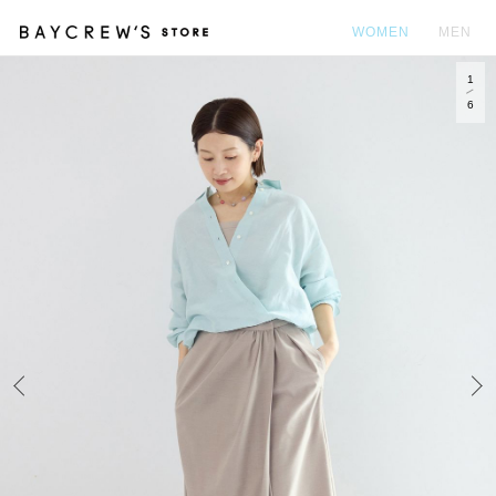
WOMEN
MEN
1
カ
6
Prev