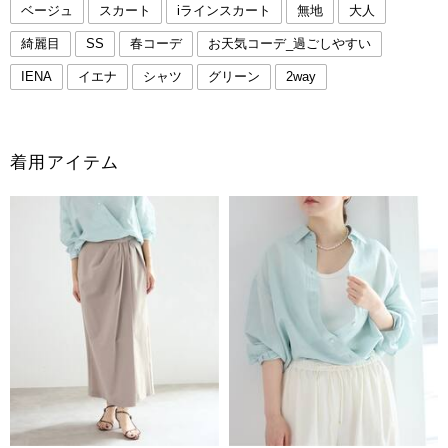
ベージュ
スカート
iラインスカート
無地
大人
綺麗目
SS
春コーデ
お天気コーデ_過ごしやすい
IENA
イエナ
シャツ
グリーン
2way
着用アイテム