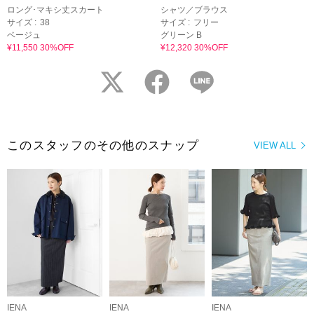
ロング･マキシ丈スカート
シャツ／ブラウス
サイズ :
38
サイズ :
フリー
ベージュ
グリーン B
¥11,550 30%OFF
¥12,320 30%OFF
twitter
facebook
LINE
このスタッフのその他のスナップ
VIEW ALL
IENA
IENA
IENA