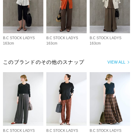
B.C STOCK LADYS
B.C STOCK LADYS
B.C STOCK LADYS
163cm
163cm
163cm
このブランドのその他のスナップ
VIEW ALL
B.C STOCK LADYS
B.C STOCK LADYS
B.C STOCK LADYS