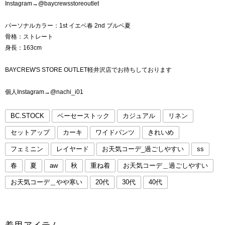
Instagram→@baycrewsstoreoutlet
パーソナルカラー：1st イエベ春 2nd ブルベ夏
骨格：ストレート
身長：163cm
BAYCREW'S STORE OUTLET軽井沢店でお待ちしております
個人Instagram→@nachi_i01
BC.STOCK
ベーセーストック
カジュアル
リネン
セットアップ
カーキ
ワイドパンツ
きれいめ
フェミニン
レイヤード
お天気コーデ_過ごしやすい
ss
春
夏
aw
秋
重ね着
お天気コーデ＿過ごしやすい
お天気コーデ＿やや寒い
20代
30代
40代