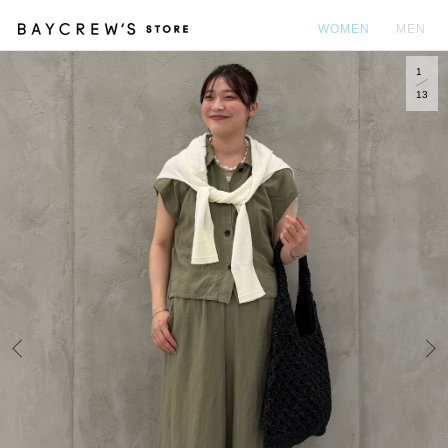
WOMEN
MEN
1
カ
13
Prev