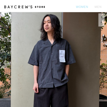
WOMEN
MEN
1
カ
6
Prev