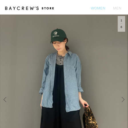
WOMEN
MEN
1
カ
6
Prev