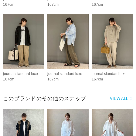
167cm
167cm
167cm
journal standard luxe
journal standard luxe
journal standard luxe
167cm
167cm
167cm
このブランドのその他のスナップ
VIEW ALL