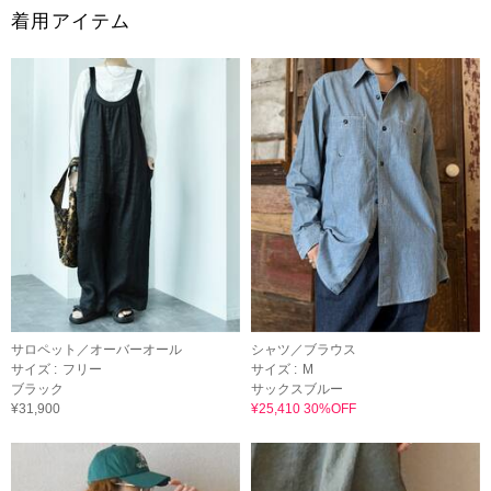
着用アイテム
サロペット／オーバーオール
シャツ／ブラウス
サイズ :
フリー
サイズ :
M
ブラック
サックスブルー
¥31,900
¥25,410 30%OFF