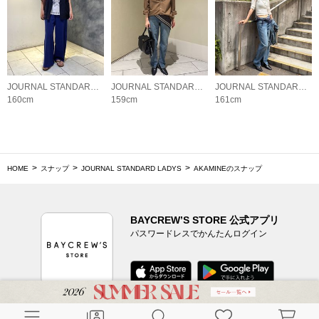
JOURNAL STANDARD LADYS
JOURNAL STANDARD LADYS
JOURNAL STANDARD LADYS
160cm
159cm
161cm
HOME
スナップ
JOURNAL STANDARD LADYS
AKAMINEのスナップ
BAYCREW’S STORE 公式アプリ
パスワードレスでかんたんログイン
CUSTOMER SERVICE