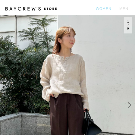
WOMEN
MEN
1
カ
9
Prev