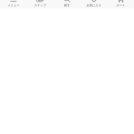
メニュー
スナップ
探す
お気に入り
カート
よくある質問
ご利用ガイド
店舗検索
採用情報
お客様対応方針
利用規約
企業情報
個人情報保護方針
特定商取引法に基づく表記
FOLLOW US