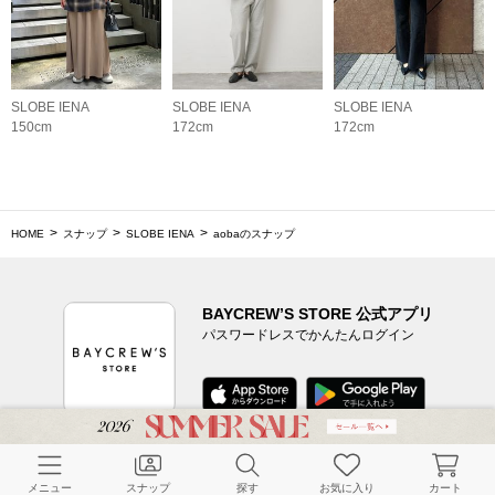
SLOBE IENA
SLOBE IENA
SLOBE IENA
150cm
172cm
172cm
HOME
スナップ
SLOBE IENA
aobaのスナップ
BAYCREW’S STORE 公式アプリ
パスワードレスでかんたんログイン
CUSTOMER SERVICE
メニュー
スナップ
探す
お気に入り
カート