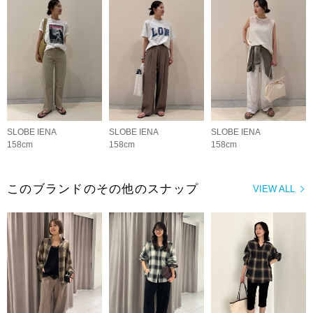
SLOBE IENA
SLOBE IENA
SLOBE IENA
158cm
158cm
158cm
このブランドのその他のスナップ
VIEW ALL