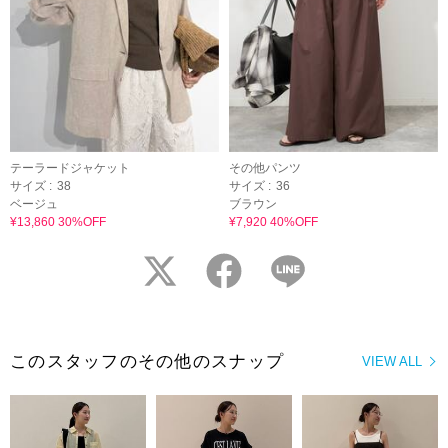
テーラードジャケット
その他パンツ
サイズ :
38
サイズ :
36
ベージュ
ブラウン
¥13,860 30%OFF
¥7,920 40%OFF
twitter
facebook
LINE
このスタッフのその他のスナップ
VIEW ALL