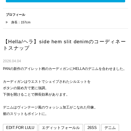
プロフィール
身長：157cm
【Hella/ヘラ】side hem slit denimのコーディネー
トスナップ
2026.04.04
PANの新作のアイレット柄のカーディガンにHELLAのデニムを合わせました。
カーディガンはウエストでシェイプされたシルエットを
ボタンの留め方で更に強調。
下側を開けることで脚長効果があります。
デニムはヴィンテージ風のウォッシュ加工がこなれた印象。
裾のスリットもポイントに。
EDIT.FOR LULU
エディットフォールル
26SS
デニム