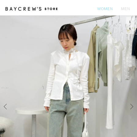
WOMEN
MEN
1
カ
5
Prev