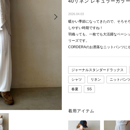
40リネン レギュラーカラ
Next
2026.04.03
暖かい季節になってきたので、そろそ
しやすい時期ですね！
羽織っても、一枚でも大活躍なベーシ
リーズです。
CORDERAのお洒落なニットパンツに
ジャーナルスタンダードラックス
シャツ
リネン
ニットパン
春夏
SS
着用アイテム