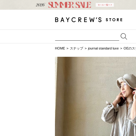
HOME
スナップ
journal standard luxe
OEのス