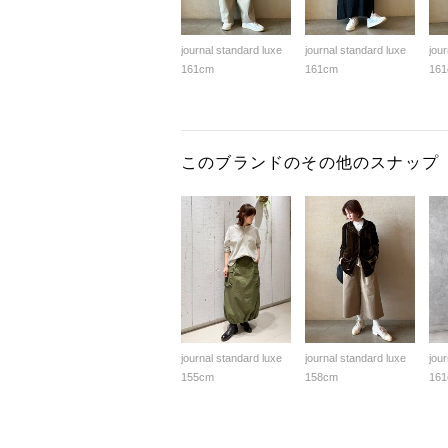
journal standard luxe
journal standard luxe
jou
161cm
161cm
16
このブランドのその他のスナップ
journal standard luxe
journal standard luxe
jou
155cm
158cm
16